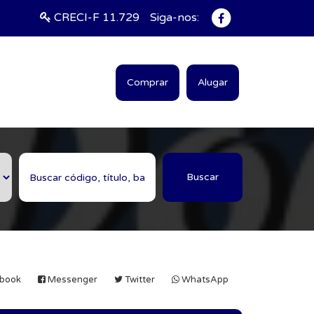
CRECI-F 11.729
Siga-nos:
Comprar
Alugar
Buscar
book
Messenger
Twitter
WhatsApp