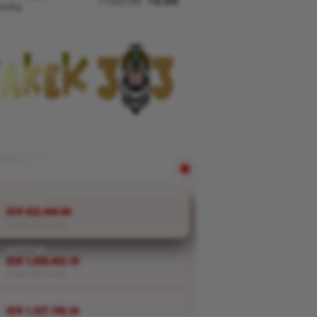
100.00
5.00
a peluang kemenangan maksimal bagi
nths
nta taruhan sepak bola.
R SLOT JP
ri****o5
IDR 622,444.00
Sweet Bonanza
ni****o5
IDR 1,030,452.18
Sweet Bonanza
al****a4
IDR 1,327,196.24