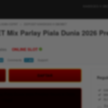
KAKEK303 X SB
LOGIN CEPAT
DEPOSIT KAKEK303 X SBOBET
Mix Parlay Piala Dunia 2026 Pre
ales
ONLINE SLOT
Comments
Support
03
17.303
DAFTAR
Regul
Regu
Inc
KA
Inc
Gabu
MI
Inc
SL
mix 
perta
Ex