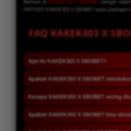
Bermain di
KAKEK303 X SBOBET
dengan sistem
DEPOSIT KAKEK303 X SBOBET tanpa potongan mend
FAQ KAKEK303 X SBO
Apa itu KAKEK303 X SBOBET?
KAKEK303 X SBOBET merupakan situs dengan
Apakah KAKEK303 X SBOBET mendukun
untuk pengalaman bermain lebih ringan setiap
Ya, KAKEK303 X SBOBET menyediakan metode 
Kenapa KAKEK303 X SBOBET sering dic
digunakan kapan saja.
Karena KAKEK303 X SBOBET memiliki akses ser
Apakah KAKEK303 X SBOBET bisa dimai
terasa lebih nyaman dan praktis.
Tentu, KAKEK303 X SBOBET dapat diakses me