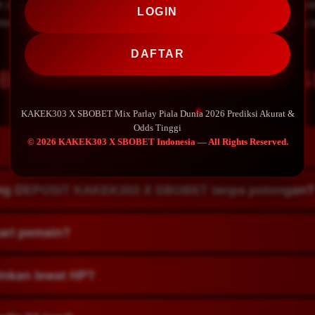
 akses cepat dan server stabil untuk pengalaman bermain y
LOGIN
ukung transaksi responsif, login mudah, dan proses yang n
DAFTAR
BET DEPOSIT KAKEK303 X S
KAKEK303 X SBOBET Mix Parlay Piala Dunia 2026 Prediksi Akurat &
Odds Tinggi
© 2026 KAKEK303 X SBOBET Indonesia — All Rights Reserved.
 sistem DEPOSIT KAKEK303 X SBOBET tanpa potongan yan
g DEPOSIT KAKEK303 X SBOBET tanpa potongan?
 hari.
deposit DANA mulai 5 ribu tanpa potongan dengan proses
ari pemain?
ver yang stabil, proses login cepat, dan sistem transaks
nkan lewat HP?
lalui perangkat Android maupun iPhone langsung dari br