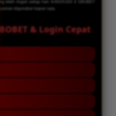
ang lebih ringan setiap hari. KAKEK303 X SBOBET
yaman digunakan kapan saja.
BOBET & Login Cepat
g mendukung akses cepat dan server stabil
 transaksi cepat dan sistem yang responsif
i ringan sehingga membuat pengalaman bermain
owser tanpa perlu instal aplikasi tambahan